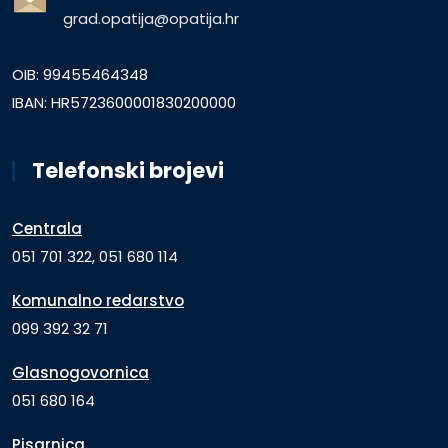
grad.opatija@opatija.hr
OIB: 99455464348
IBAN: HR5723600001830200000
Telefonski brojevi
Centrala
051 701 322, 051 680 114
Komunalno redarstvo
099 392 32 71
Glasnogovornica
051 680 164
Pisarnica