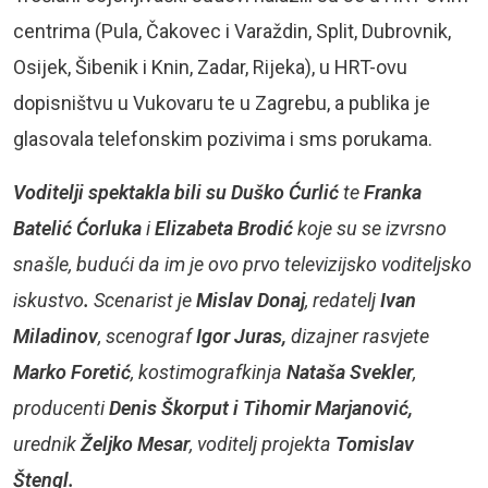
centrima (Pula, Čakovec i Varaždin, Split, Dubrovnik,
Osijek, Šibenik i Knin, Zadar, Rijeka), u HRT-ovu
dopisništvu u Vukovaru te u Zagrebu, a publika je
glasovala telefonskim pozivima i sms porukama.
Voditelji spektakla bili su
Duško Ćurlić
te
Franka
Batelić Ćorluka
i
Elizabeta Brodić
koje su se izvrsno
snašle, budući da im je ovo prvo televizijsko voditeljsko
iskustvo
.
Scenarist je
Mislav Donaj
, redatelj
Ivan
Miladinov
, scenograf
Igor Juras,
dizajner rasvjete
Marko Foretić
, kostimografkinja
Nataša Svekler
,
producenti
Denis Škorput i Tihomir Marjanović,
urednik
Željko Mesar
, voditelj projekta
Tomislav
Štengl.