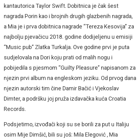
kantautorica Taylor Swift. Dobitnica je čak šest
nagrada Porin kao i brojnih drugih glazbenih nagrada,
a Mia je i prva dobitnica nagrade “Tereza Kesovija” za
najbolju pjevačicu 2018. godine dodijeljenu u emisiji
“Music pub” Zlatka Turkalja. Ove godine prvi je puta
sudjelovala na Dori koju prati od malih nogu i
pobijedila s pjesmom “Guilty Pleasure” napisanom za
njezin prvi album na engleskom jeziku. Od prvog dana
njezin autorski tim čine Damir Bačić i Vjekoslav
Dimter, a podršku joj pruža izdavačka kuća Croatia
Records.
Podsjetimo, izvođači koji su se borili za put u Italiju
osim Mije Dimšić, bili su još: Mila Elegović , Mia