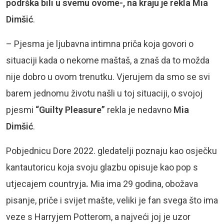
podrška bili u svemu ovome-, na kraju je rekla Mia
Dimšić
.
– Pjesma je ljubavna intimna priča koja govori o
situaciji kada o nekome maštaš, a znaš da to možda
nije dobro u ovom trenutku. Vjerujem da smo se svi
barem jednomu životu našli u toj situaciji, o svojoj
pjesmi
“Guilty Pleasure”
rekla je nedavno
Mia
Dimšić
.
Pobjednicu Dore 2022. gledatelji poznaju kao osječku
kantautoricu koja svoju glazbu opisuje kao pop s
utjecajem countryja
.
Mia ima 29 godina, obožava
pisanje, priče i svijet mašte, veliki je fan svega što ima
veze s Harryjem Potterom, a najveći joj je uzor