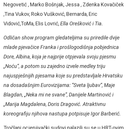
Negovetić , Marko Bošnjak, Jessa , Zdenka Kovačiček
,Tina Vukov, Roko Vušković, Bernarda, Eric
Vidović,ToMa, Elis Lovrić,
Ella Orešković i Tia.
Odličan
show
program gledateljima su priredile dvije
mlade pjevačice Franka i prošlogodišnja pobjednica
Dore, Albina, koja je najprije otpjevala svoju pjesmu
„Noću“, a potom su zajedno izvele
medley
triju
najuspješnijih pjesama koje su predstavljale Hrvatsku
na dosadašnjim Eurovizijama: “Sveta ljubav“, Maje
Blagdan, „Neka mi ne svane“, Danijele Martinović i
„Marija Magdalena, Doris Dragović. Atraktivnu
koreografiju njihova nastupa potpisuje Igor Barberić.
Tročlani ocjenjivački sudovi nalazili su se u HRT-ovim