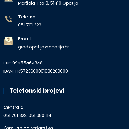
Maršala Tita 3, 51410 Opatija
Telefon
051 701 322
Email
grad.opatija@opatija.hr
OIB: 99455464348
IBAN: HR5723600001830200000
Telefonski brojevi
Centrala
051 701 322, 051 680 114
Komunalno redarstvo