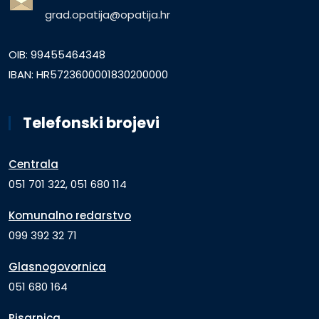
grad.opatija@opatija.hr
OIB: 99455464348
IBAN: HR5723600001830200000
Telefonski brojevi
Centrala
051 701 322, 051 680 114
Komunalno redarstvo
099 392 32 71
Glasnogovornica
051 680 164
Pisarnica