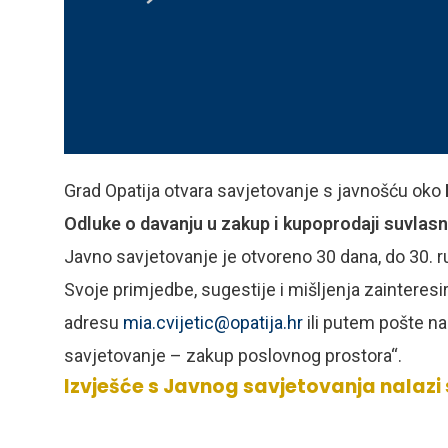
Grad Opatija otvara savjetovanje s javnošću oko
Odluke o davanju u zakup i kupoprodaji suvlasn
Javno savjetovanje je otvoreno 30 dana, do 30. r
Svoje primjedbe, sugestije i mišljenja zainteresi
adresu
mia.cvijetic@opatija.hr
ili putem pošte na 
savjetovanje – zakup poslovnog prostora“.
Izvješće s Javnog savjetovanja nalazi