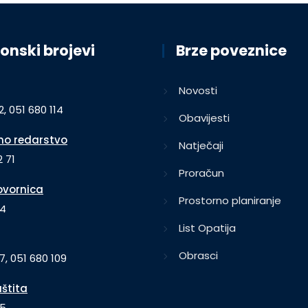
onski brojevi
Brze poveznice
Novosti
2, 051 680 114
Obavijesti
o redarstvo
Natječaji
 71
Proračun
vornica
Prostorno planiranje
64
List Opatija
Obrasci
7, 051 680 109
aštita
35