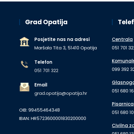
Grad Opatija
Telef
Posjetite nas na adresi
Centrala
Maršala Tita 3, 51410 Opatija
051 701 32
Komunaln
Telefon
099 392 32
051 701 322
Glasnogo
Email
051 680 1
grad.opatija@opatija.hr
Pisarnica
OIB: 99455464348
051 680 10
IBAN: HR5723600001830200000
Civilna z
051 680 1