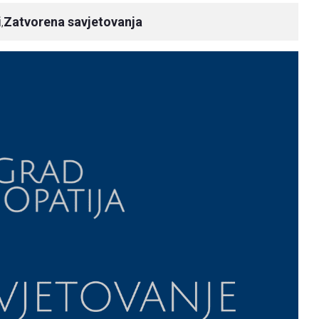
i
Zatvorena savjetovanja
,