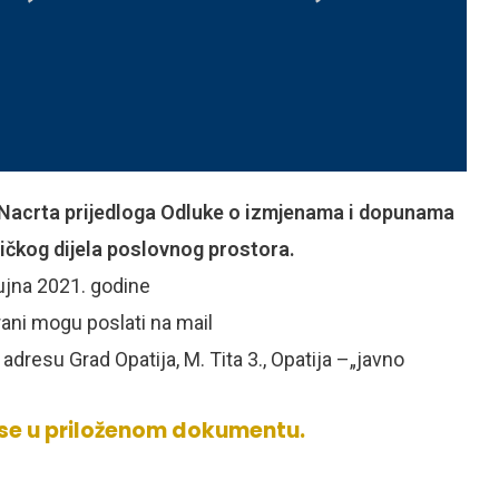
Nacrta prijedloga Odluke o izmjenama i dopunama
ičkog dijela poslovnog prostora.
ujna 2021. godine
rani mogu poslati na mail
adresu Grad Opatija, M. Tita 3., Opatija –„javno
 se u priloženom dokumentu.