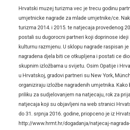
Hrvatski muzej turizma vec je trecu godinu par
umjetnicke nagrade za mlade umjetnike/ce. Nako
turizma 2014. i 2015. te natjecaja provedenog 20
postali su dugorocni partneri koji doprinose idej
kulturnu razmjenu. U sklopu nagrade raspisan je
nagradena djela biti ce otkupljena i postati ce d
skupnim izložbama u svijetu. Osim Opatije i Hrvat
u Hrvatskoj, gradovi partneri su New York, Münche
organiziraju izložbe nagradenih umjetnika. Kako
priliku za sudjelovanjem na natjecaju, rok za prij
natjecaja koji su objavljeni na web stranici Hrv
do 31. srpnja 2016. godine, priopceno je iz Hrva
http://www.hrmt.hr/dogadanja/natjecaj-nagrada