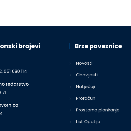
onski brojevi
Brze poveznice
Novosti
2, 051 680 114
Obavijesti
o redarstvo
Natječaji
 71
Proračun
vornica
Prostorno planiranje
64
List Opatija