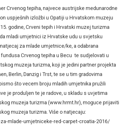
tner Crvenog tepiha, najvece austrijske medunarodne
n uspješnih izložbi u Opatiji u Hrvatskom muzeju
15. godine, Crveni tepih i Hrvatski muzej turizma
i da mladi umjetnici iz Hrvatske udu u svjetsku
 natjecaj za mlade umjetnice/ke, a odabrana
io fundusa Crvenog tepiha u Becu te sudjelovati u
skog muzeja turizma, koji je jedini partner projekta
n, Berlin, Danzig i Trst, te se u tim gradovima
 bismo što vecem broju mladih umjetnika pružili
ave je produljen te je radove, u skladu s uvjetima
atskog muzeja turizma (www.hrmt.hr), moguce prijaviti
tskog muzeja turizma. Više o natjecaju:
-za-mlade-umjetniceke-red-carpet-croatia-2016/