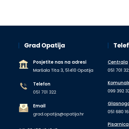
Grad Opatija
Telef
Posjetite nas na adresi
Centrala
Maršala Tita 3, 51410 Opatija
051 701 32
Komunaln
Telefon
099 392 32
051 701 322
Glasnogo
Email
051 680 1
grad.opatija@opatija.hr
Pisarnica