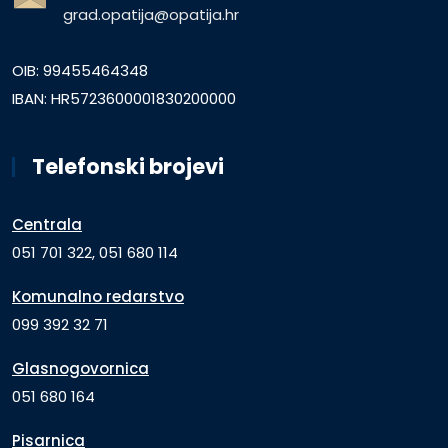
grad.opatija@opatija.hr
OIB: 99455464348
IBAN: HR5723600001830200000
Telefonski brojevi
Centrala
051 701 322, 051 680 114
Komunalno redarstvo
099 392 32 71
Glasnogovornica
051 680 164
Pisarnica