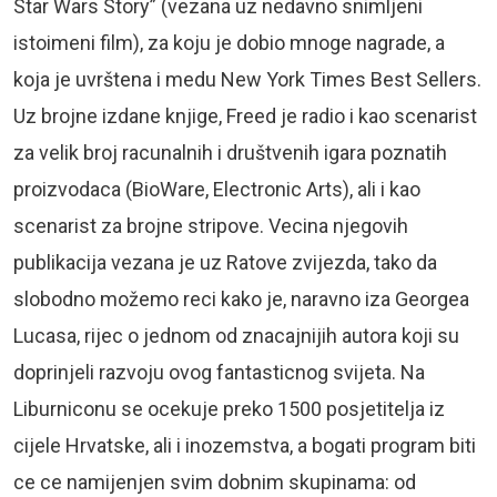
Star Wars Story” (vezana uz nedavno snimljeni
istoimeni film), za koju je dobio mnoge nagrade, a
koja je uvrštena i medu New York Times Best Sellers.
Uz brojne izdane knjige, Freed je radio i kao scenarist
za velik broj racunalnih i društvenih igara poznatih
proizvodaca (BioWare, Electronic Arts), ali i kao
scenarist za brojne stripove. Vecina njegovih
publikacija vezana je uz Ratove zvijezda, tako da
slobodno možemo reci kako je, naravno iza Georgea
Lucasa, rijec o jednom od znacajnijih autora koji su
doprinjeli razvoju ovog fantasticnog svijeta. Na
Liburniconu se ocekuje preko 1500 posjetitelja iz
cijele Hrvatske, ali i inozemstva, a bogati program biti
ce ce namijenjen svim dobnim skupinama: od