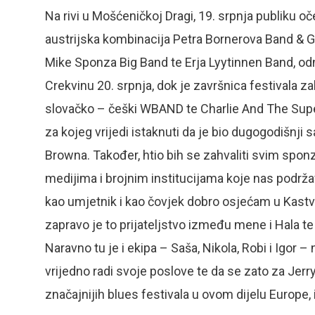
Na rivi u Mošćeničkoj Dragi, 19. srpnja publiku o
austrijska kombinacija Petra Bornerova Band &
Mike Sponza Big Band te Erja Lyytinnen Band, od
Crekvinu 20. srpnja, dok je završnica festivala z
slovačko – češki WBAND te Charlie And The Sup
za kojeg vrijedi istaknuti da je bio dugogodišnj
Browna. Također, htio bih se zahvaliti svim spon
medijima i brojnim institucijama koje nas podrža
kao umjetnik i kao čovjek dobro osjećam u Kastv
zapravo je to prijateljstvo između mene i Hala te
Naravno tu je i ekipa – Saša, Nikola, Robi i Igor 
vrijedno radi svoje poslove te da se zato za Jerry
značajnijih blues festivala u ovom dijelu Europe, 