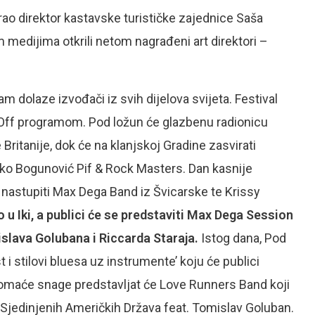
ao direktor kastavske turističke zajednice Saša
m medijima otkrili netom nagrađeni art direktori –
m dolaze izvođači iz svih dijelova svijeta. Festival
s Off programom. Pod ložun će glazbenu radionicu
ritanije, dok će na klanjskoj Gradine zasvirati
nko Bogunović Pif & Rock Masters. Dan kasnije
nastupiti Max Dega Band iz Švicarske te Krissy
 u Iki, a publici će se predstaviti Max Dega Session
slava Golubana i Riccarda Staraja.
Istog dana, Pod
t i stilovi bluesa uz instrumente’ koju će publici
 Domaće snage predstavljat će Love Runners Band koji
iz Sjedinjenih Američkih Država feat. Tomislav Goluban.