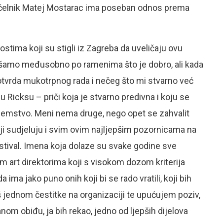
načelnik Matej Mostarac ima poseban odnos prema
stima koji su stigli iz Zagreba da uveličaju ovu
apšamo međusobno po ramenima što je dobro, ali kada
otvrda mukotrpnog rada i nečeg što mi stvarno već
 Ricksu – priči koja je stvarno predivna i koju se
ozemstvo. Meni nema druge, nego opet se zahvalit
oji sudjeluju i svim ovim najljepšim pozornicama na
stival. Imena koja dolaze su svake godine sve
im art direktorima koji s visokom dozom kriterija
 ima jako puno onih koji bi se rado vratili, koji bih
 Još jednom čestitke na organizaciji te upućujem poziv,
om obiđu, ja bih rekao, jedno od ljepših dijelova