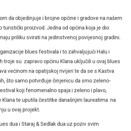
com da objedinjuje i brojne općine i gradove na našem
o turistički proizvod. Jedna od općina koja je dio
aju priliku svirati na jedinstvenoj povijesnoj gradini.
anizacije blues festivala i to zahvaljujući Halu i
ih troje su zapravo općinu Klana uključili u ovaj blues
ava većinom na opatijskoj rivijeri te da se s Kastva
tih, što samo potvrđuje činjenicu da smo zeleno-
festival koji fenomenalno spaja i zeleno i plavo,
ne Klana te uputila čestitke današnjim laureatima na
u u ovaj projekt.
es dua i Staraj & Sedlak dua uz poziv svim