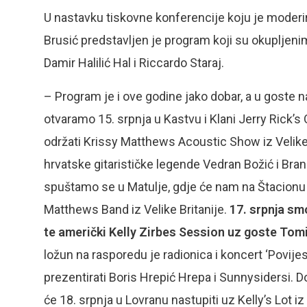
U nastavku tiskovne konferencije koju je moderir
Brusić predstavljen je program koji su okupljeni
Damir Halilić Hal i Riccardo Staraj.
– Program je i ove godine jako dobar, a u goste na
otvaramo 15. srpnja u Kastvu i Klani Jerry Rick’
održati Krissy Matthews Acoustic Show iz Velike B
hrvatske gitarističke legende Vedran Božić i Bra
spuštamo se u Matulje, gdje će nam na Štacionu 
Matthews Band iz Velike Britanije.
17. srpnja smo
te američki Kelly Zirbes Session uz goste Tomi
ložun na rasporedu je radionica i koncert ‘Povijes
prezentirati Boris Hrepić Hrepa i Sunnysidersi.
će 18. srpnja u Lovranu nastupiti uz Kelly’s Lot 