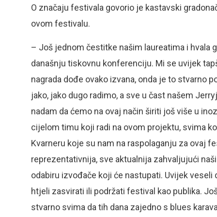
O značaju festivala govorio je kastavski grado
ovom festivalu.
– Još jednom čestitke našim laureatima i hvala go
današnju tiskovnu konferenciju. Mi se uvijek t
nagrada dođe ovako izvana, onda je to stvarno p
jako, jako dugo radimo, a sve u čast našem Jerryju
nadam da ćemo na ovaj način širiti još više u in
cijelom timu koji radi na ovom projektu, svima k
Kvarneru koje su nam na raspolaganju za ovaj fe
reprezentativnija, sve aktualnija zahvaljujući naš
odabiru izvođače koji će nastupati. Uvijek veseli da
htjeli zasvirati ili podržati festival kao publika.
stvarno svima da tih dana zajedno s blues karavan