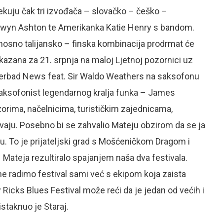
čekuju čak tri izvođača – slovačko – češko –
 Gwyn Ashton te Amerikanka Katie Henry s bandom.
nosno talijansko – finska kombinacija prodrmat će
akazana za 21. srpnja na maloj Ljetnoj pozornici uz
erbad News feat. Sir Waldo Weathers na saksofonu
i saksofonist legendarnog kralja funka – James
zorima, načelnicima, turističkim zajednicama,
vaju. Posebno bi se zahvalio Mateju obzirom da se ja
u. To je prijateljski grad s Mošćeničkom Dragom i
 Mateja rezultiralo spajanjem naša dva festivala.
– ne radimo festival sami već s ekipom koja zaista
 Ricks Blues Festival može reći da je jedan od većih i
istaknuo je Staraj.