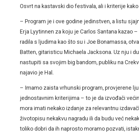
Osvrt na kastavski dio festivala, ali i kriterije kak
– Program je i ove godine jedinstven, a listu sjaj
Erja Lyytinnen za koju je Carlos Santana kazao – ‘
radila s ljudima kao što su i Joe Bonamassa, otv
Batten, gitaristicu Michaela Jacksona. Uz nju i d
nastupiti sa svojim big bandom, publiku na Crekv
najavio je Hal.
– Imamo zaista vrhunski program, provjerene lju
jednostavnim kriterijima – to je da izvođači ve
mora imati nekako izdanje za relevantnu izdava
životopisu nekakvu nagradu ili da budu već nekako 
toliko dobri da ih naprosto moramo pozvati, istak