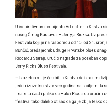
U inspirativnom ambijentu Art caffea u Kastvu s
našeg Črnog Kastavca – Jerryja Ricksa. Uz pred
Festivala koji je na rasporedu od 15. od 21. srpn
Bunčić, predsjednik udruge Hrvatske blues snage, 
Riccardu Staraju uručio nagrade za poseban dop
Jerry Ricks Blues Festivala.
– Izuzetna mi je čas biti u Kastvu da izrazim div
jednu izuzetnu stvar već godinama s ciljem da s
Imam tu čast i priliku da Halu i Riccardu uručim 
‘festival tako daleko otišao da ga je zbija teško do