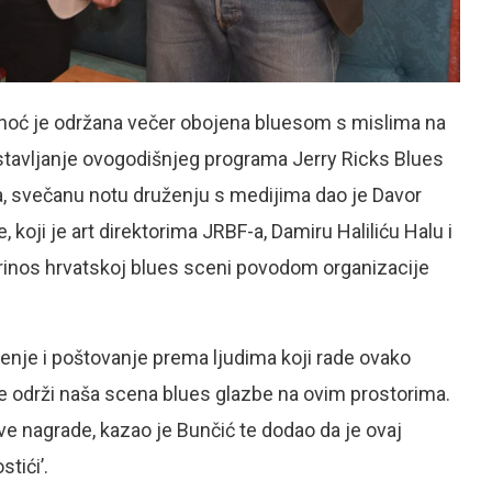
inoć je održana večer obojena bluesom s mislima na
stavljanje ovogodišnjeg programa Jerry Ricks Blues
ja, svečanu notu druženju s medijima dao je Davor
koji je art direktorima JRBF-a, Damiru Haliliću Halu i
rinos hrvatskoj blues sceni povodom organizacije
ljenje i poštovanje prema ljudima koji rade ovako
e održi naša scena blues glazbe na ovim prostorima.
ove nagrade, kazao je Bunčić te dodao da je ovaj
stići’.