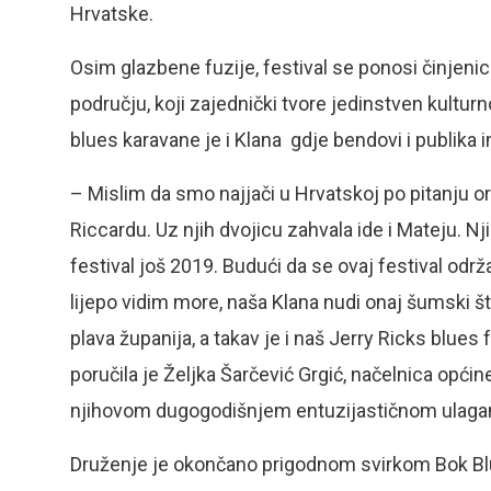
Hrvatske.
Osim glazbene fuzije, festival se ponosi činjeni
području, koji zajednički tvore jedinstven kulturn
blues karavane je i Klana gdje bendovi i publika im
– Mislim da smo najjači u Hrvatskoj po pitanju org
Riccardu. Uz njih dvojicu zahvala ide i Mateju. Nj
festival još 2019. Budući da se ovaj festival održ
lijepo vidim more, naša Klana nudi onaj šumski š
plava županija, a takav je i naš Jerry Ricks blues 
poručila je Željka Šarčević Grgić, načelnica opći
njihovom dugogodišnjem entuzijastičnom ulaganj
Druženje je okončano prigodnom svirkom Bok Blu