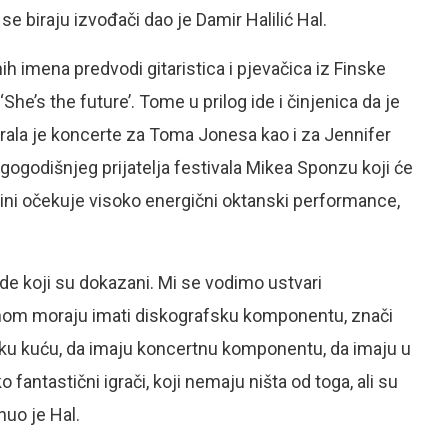
o se biraju izvođači dao je Damir Halilić Hal.
nih imena predvodi gitaristica i pjevačica iz Finske
She’s the future’. Tome u prilog ide i činjenica da je
arala je koncerte za Toma Jonesa kao i za Jennifer
ugogodišnjeg prijatelja festivala Mikea Sponzu koji će
ini očekuje visoko energični oktanski performance,
de koji su dokazani. Mi se vodimo ustvari
ćinom moraju imati diskografsku komponentu, znači
čku kuću, da imaju koncertnu komponentu, da imaju u
fantastični igrači, koji nemaju ništa od toga, ali su
nuo je Hal.