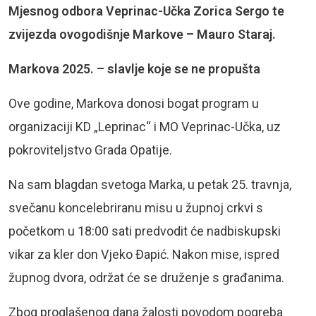
Mjesnog odbora Veprinac-Učka Zorica Sergo te
zvijezda ovogodišnje Markove – Mauro Staraj.
Markova 2025. – slavlje koje se ne propušta
Ove godine, Markova donosi bogat program u
organizaciji KD „Leprinac“ i MO Veprinac-Učka, uz
pokroviteljstvo Grada Opatije.
Na sam blagdan svetoga Marka, u petak 25. travnja,
svečanu koncelebriranu misu u župnoj crkvi s
početkom u 18:00 sati predvodit će nadbiskupski
vikar za kler don Vjeko Đapić. Nakon mise, ispred
župnog dvora, održat će se druženje s građanima.
Zbog proglašenog dana žalosti povodom pogreba