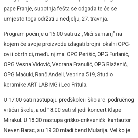
pape Franje, subotnja fešta se odgađa te će se
umjesto toga održati u nedjelju, 27. travnja.
Program počinje u 16:00 sati uz „Mići samanj“ na
kojem će svoje proizvode izlagati brojni lokalni OPG-
ovi i obrtnici, među njima: OPG Perišić, OPG Furlanić,
OPG Vesna Vidović, Vedrana Franulić, OPG Blaženić,
OPG Maćuki, Ranč Anđeli, Veprina 519, Studio
keramike ART LAB MG i Leo Fritula.
U 17:00 sati nastupaju predškolci i školarci područnog
vrtića i škole, a od 18:00 sati slijedi koncert Klape
Mirakul. U 18:30 nastupa griško-crikvenički kantautor
Neven Barac, a u 19:30 mladi bend Mularija. Veliko je