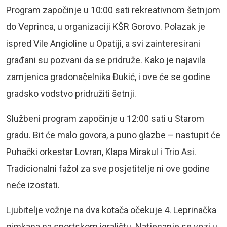
Program započinje u 10:00 sati rekreativnom šetnjom
do Veprinca, u organizaciji KŠR Gorovo. Polazak je
ispred Vile Angioline u Opatiji, a svi zainteresirani
građani su pozvani da se pridruže. Kako je najavila
zamjenica gradonačelnika Đukić, i ove će se godine
gradsko vodstvo pridružiti šetnji.
Službeni program započinje u 12:00 sati u Starom
gradu. Bit će malo govora, a puno glazbe – nastupit će
Puhački orkestar Lovran, Klapa Mirakul i Trio Asi.
Tradicionalni fažol za sve posjetitelje ni ove godine
neće izostati.
Ljubitelje vožnje na dva kotača očekuje 4. Leprinačka
gimkana na sportskom igralištu. Natjecanje se vozi u