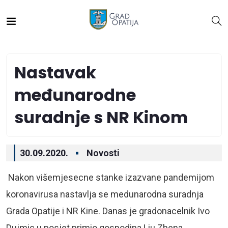
Nastavak
međunarodne
suradnje s NR Kinom
30.09.2020.
Novosti
Nakon višemjesecne stanke izazvane pandemijom
koronavirusa nastavlja se medunarodna suradnja
Grada Opatije i NR Kine. Danas je gradonacelnik Ivo
Dujmic u posjet primio gospodina Liu Zhena,