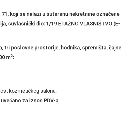
a 71,
koji se nalazi u suterenu nekretnine označene
patija, suvlasnički dio: 1/19 ETAŽNO VLASNIŠTVO (E-
tri poslovne prostorije, hodnika, spremišta, čajne
2
,00 m
:
nost kozmetičkog salona,
€ uvećano za iznos PDV-a
,