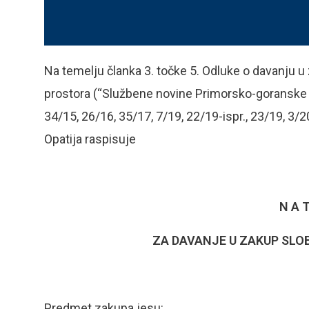
Na temelju članka 3. točke 5. Odluke o davanju u
prostora (“Službene novine Primorsko-goranske ž
34/15, 26/16, 35/17, 7/19, 22/19-ispr., 23/19, 3/2
Opatija raspisuje
N A T
ZA DAVANJE U ZAKUP SL
Predmet zakupa jesu: