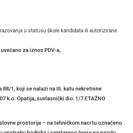
zovanja u statusu škole kandidata ili autorizirane
 uvećano za iznos PDV-a,
 88/1, koji se nalazi na III. katu nekretnine
07 k.o. Opatija, suvlasnički dio: 1/7 ETAŽNO
slovne prostorije – na tehničkom nacrtu označeno
u upotrebu hodnika i sanitarnog čvora na nacrtu