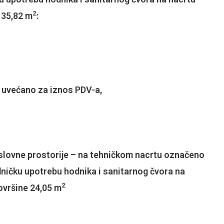
2
 35,82 m
:
 uvećano za iznos PDV-a,
slovne prostorije – na tehničkom nacrtu označeno
ničku upotrebu hodnika i sanitarnog čvora na
2
vršine 24,05 m