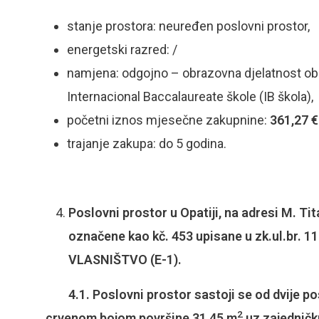
stanje prostora: neuređen poslovni prostor,
energetski razred: /
namjena: odgojno – obrazovna djelatnost obra
Internacional Baccalaureate škole (IB škola),
početni iznos mjesečne zakupnine:
361,27 €
trajanje zakupa: do 5 godina.
Poslovni prostor u Opatiji, na adresi M. Tita
označene kao kč. 453 upisane u zk.ul.br. 11
VLASNIŠTVO (E-1).
4.1. Poslovni prostor sastoji se od dvije po
2
crvenom bojom površine 31,45 m
uz zajedničk