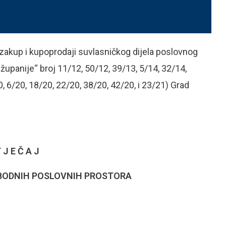
 zakup i kupoprodaji suvlasničkog dijela poslovnog
upanije“ broj 11/12, 50/12, 39/13, 5/14, 32/14,
0, 6/20, 18/20, 22/20, 38/20, 42/20, i 23/21) Grad
 J E Č A J
OBODNIH
POSLOVNIH PROSTORA