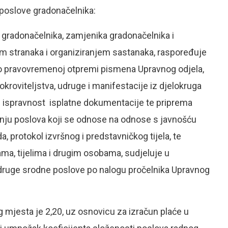
 poslove gradonačelnika:
 gradonačelnika, zamjenika gradonačelnika i
m stranaka i organiziranjem sastanaka, raspoređuje
e o pravovremenoj otpremi pismena Upravnog odjela,
kroviteljstva, udruge i manifestacije iz djelokruga
nu ispravnost isplatne dokumentacije te priprema
janju poslova koji se odnose na odnose s javnošću
da, protokol izvršnog i predstavničkog tijela, te
a, tijelima i drugim osobama, sudjeluje u
i druge srodne poslove po nalogu pročelnika Upravnog
 mjesta je 2,20, uz osnovicu za izračun plaće u