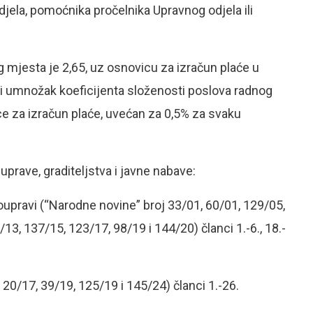
jela, pomoćnika pročelnika Upravnog odjela ili
 mjesta je 2,65, uz osnovicu za izračun plaće u
ni umnožak koeficijenta složenosti poslova radnog
ce za izračun plaće, uvećan za 0,5% za svaku
uprave, graditeljstva i javne nabave:
oupravi (“Narodne novine” broj 33/01, 60/01, 129/05,
13, 137/15, 123/17, 98/19 i 144/20) članci 1.-6., 18.-
20/17, 39/19, 125/19 i 145/24) članci 1.-26.