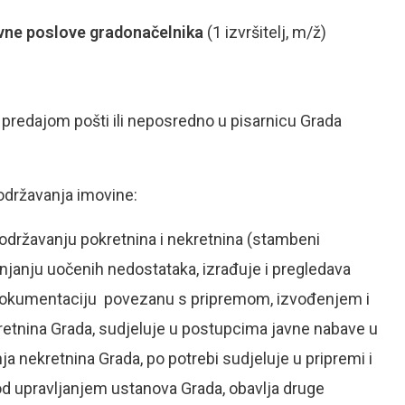
ivne poslove gradonačelnika
(1 izvršitelj, m/ž)
, predajom pošti ili neposredno u pisarnicu Grada
 održavanja imovine:
 održavanju pokretnina i nekretnina (stambeni
lanjanju uočenih nedostataka, izrađuje i pregledava
 dokumentaciju povezanu s pripremom, izvođenjem i
retnina Grada, sudjeluje u postupcima javne nabave u
a nekretnina Grada, po potrebi sudjeluje u pripremi i
od upravljanjem ustanova Grada, obavlja druge