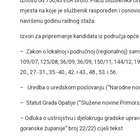
iznosu od 750,43 EUR bruto. Plaću službenika či
mjesta na koje je službenik raspoređen i osnovi
navršenu godinu radnog staža.
Izvori za pripremanje kandidata iz područja opće
– Zakon o lokalnoj i područnoj (regionalnoj) sam
109/07, 125/08, 36/09, 36/09, 150/11, 144/12, 19/
20., 27.-31., 35.-40., 42. i 43., 48., 53. i 56.
– Uredba o uredskom poslovanju (“Narodne novine
– Statut Grada Opatije (“Služene novine Primorsk
– Odluka o ustrojstvu i djelokrugu gradske upra
goranske županije” broj 22/22) cijeli tekst