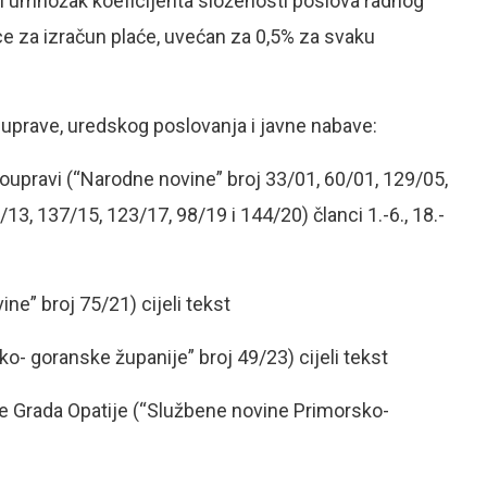
ni umnožak koeficijenta složenosti poslova radnog
ce za izračun plaće, uvećan za 0,5% za svaku
 uprave, uredskog poslovanja i javne nabave:
oupravi (“Narodne novine” broj 33/01, 60/01, 129/05,
13, 137/15, 123/17, 98/19 i 144/20) članci 1.-6., 18.-
” broj 75/21) cijeli tekst
o- goranske županije” broj 49/23) cijeli tekst
ve Grada Opatije (“Službene novine Primorsko-