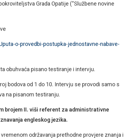
 pokroviteljstva Grada Opatije (“Službene novine
ave
/Uputa-o-provedbi-postupka-jednostavne-nabave-
a obuhvaća pisano testiranje i intervju.
broj bodova od 1 do 10. Intervju se provodi samo s
va na pisanom testiranju.
 brojem II. viši referent za administrativne
znavanja engleskog jezika.
o s vremenom održavanja prethodne provjere znanja i