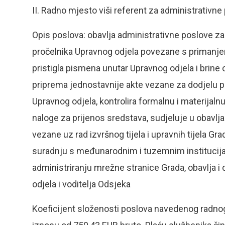
II. Radno mjesto viši referent za administrativne
Opis poslova: obavlja administrativne poslove za
pročelnika Upravnog odjela povezane s primanje
pristigla pismena unutar Upravnog odjela i brin
priprema jednostavnije akte vezane za dodjelu po
Upravnog odjela, kontrolira formalnu i materijal
naloge za prijenos sredstava, sudjeluje u obavl
vezane uz rad izvršnog tijela i upravnih tijela Gra
suradnju s međunarodnim i tuzemnim institucijam
administriranju mrežne stranice Grada, obavlja 
odjela i voditelja Odsjeka
Koeficijent složenosti poslova navedenog radnog