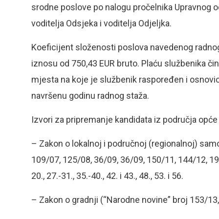
srodne poslove po nalogu pročelnika Upravnog od
voditelja Odsjeka i voditelja Odjeljka.
Koeficijent složenosti poslova navedenog radnog
iznosu od 750,43 EUR bruto. Plaću službenika či
mjesta na koje je službenik raspoređen i osnovi
navršenu godinu radnog staža.
Izvori za pripremanje kandidata iz područja opće 
– Zakon o lokalnoj i područnoj (regionalnoj) sam
109/07, 125/08, 36/09, 36/09, 150/11, 144/12, 19/
20., 27.-31., 35.-40., 42. i 43., 48., 53. i 56.
– Zakon o gradnji (“Narodne novine” broj 153/13, 