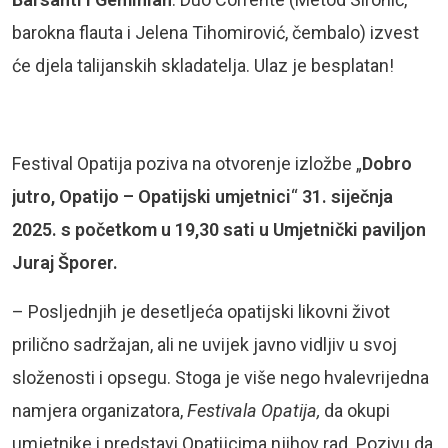
barokna flauta i Jelena Tihomirović, čembalo) izvest
će djela talijanskih skladatelja. Ulaz je besplatan!
Festival Opatija poziva na otvorenje izložbe „
Dobro
jutro, Opatijo – Opatijski umjetnici
“
31. siječnja
2025. s početkom u 19,30 sati u Umjetnički paviljon
Juraj Šporer.
– Posljednjih je desetljeća opatijski likovni život
prilično sadržajan, ali ne uvijek javno vidljiv u svoj
složenosti i opsegu. Stoga je više nego hvalevrijedna
namjera organizatora,
Festivala
Opatija,
da okupi
umjetnike i predstavi Opatijcima njihov rad. Pozivu da