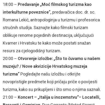
18:00 –
Predavanje „Moć filmskog turizma kao
interkulturne poveznice“,
predavačica doc. dr. sc.
Romana Lekić, antropologinja u turizmu i profesorica
stručnih studija. Saznajte kako filmski turizam
oblikuje renome pojedinih destinacija, uključujući
Kvarner i Hrvatsku te kako može postati snažan
resurs za cjelogodišnji turizam.
20:00 –
Otvorenje izložbe: „Što to čuvamo u našem
muzeju? / Nove akvizicije Hrvatskog muzeja
turizma“
Pogledajte našu izložbu i otkrijte
novopristigle predmete koji pričaju priče o povijesti
turizma, kako su prikupljeni i što smo o njima saznali.
21:00 –
Koncert – „Italija u inozemstvu“– Locatelli,
Barsanti i Geminian
. Duo Corrente (Metod Sironić,