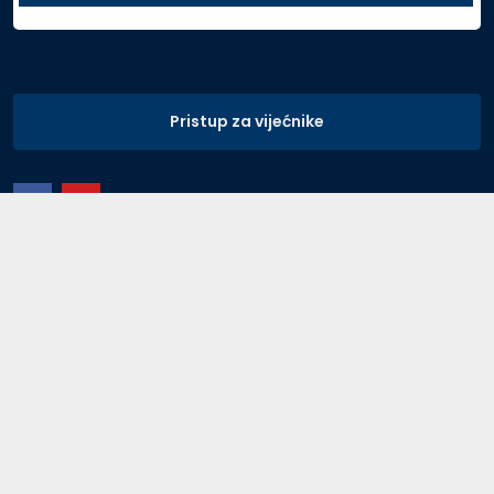
Pristup za vijećnike
Copyright © 2025.
Grad Opatija
.
Pravila privatnosti
Pristupačnost mrežnih stranica