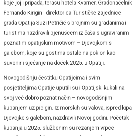
koje joj i pripada, terasu hotela Kvarner. Gradonačelnik
Fernando Kirigin i direktorica Turističke zajednice
grada Opatija Suzi Petričić s brojnim su građanima i
turistima nazdravili pjenušcem iz čaša s ugraviranim
poznatim opatijskim motivom – Djevojkom s
galebom, koje su gostima ostale na poklon kao
suvenir i sjećanje na doček 2025. u Opatiji.
Novogodišnju čestitku Opatijcima i svim
posjetiteljima Opatije uputili su i Opatijski kukali na
svoj već dobro poznat način – novogodišnjim
kupanjem uz picigin. Iz morskih su valova, ispred kipa
Djevojke s galebom, nazdravili Novoj godini. Početak
kupanja u 2025. službenim su rezanjem vrpce