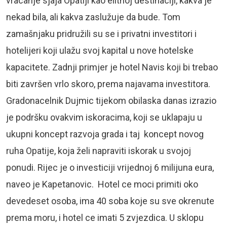
vracanje sjaja Opatiji kao elitnoj destinaciji, kakva je
nekad bila, ali kakva zaslužuje da bude. Tom
zamašnjaku pridružili su se i privatni investitori i
hotelijeri koji ulažu svoj kapital u nove hotelske
kapacitete. Zadnji primjer je hotel Navis koji bi trebao
biti završen vrlo skoro, prema najavama investitora.
Gradonacelnik Dujmic tijekom obilaska danas izrazio
je podršku ovakvim iskoracima, koji se uklapaju u
ukupni koncept razvoja grada i taj koncept novog
ruha Opatije, koja želi napraviti iskorak u svojoj
ponudi. Rijec je o investiciji vrijednoj 6 milijuna eura,
naveo je Kapetanovic. Hotel ce moci primiti oko
devedeset osoba, ima 40 soba koje su sve okrenute
prema moru, i hotel ce imati 5 zvjezdica. U sklopu