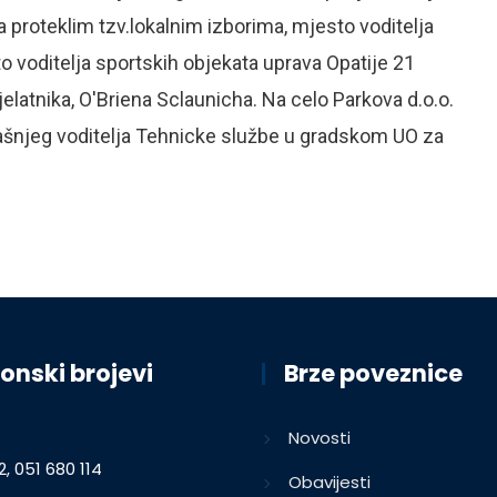
proteklim tzv.lokalnim izborima, mjesto voditelja
 voditelja sportskih objekata uprava Opatije 21
elatnika, O'Briena Sclaunicha. Na celo Parkova d.o.o.
šnjeg voditelja Tehnicke službe u gradskom UO za
onski brojevi
Brze poveznice
Novosti
2, 051 680 114
Obavijesti