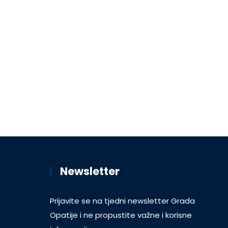
Newsletter
Prijavite se na tjedni newsletter Grada
Opatije i ne propustite važne i korisne