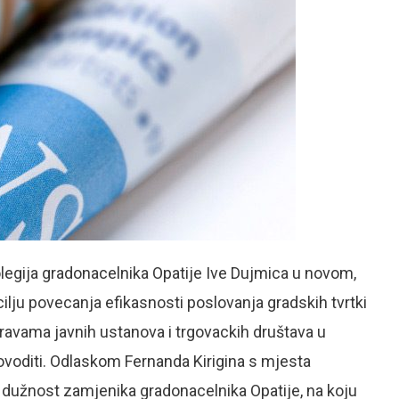
olegija gradonacelnika Opatije Ive Dujmica u novom,
ilju povecanja efikasnosti poslovanja gradskih tvrtki
pravama javnih ustanova i trgovackih društava u
rovoditi. Odlaskom Fernanda Kirigina s mjesta
na dužnost zamjenika gradonacelnika Opatije, na koju