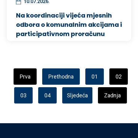
10.07.2026.
Na koordinaciji vijeća mjesnih
odbora o komunalnim akcijama i
participativnom proračunu
Prva
Prethodna
01
02
03
04
Sljedeća
Zadnja