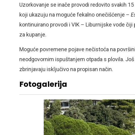
Uzorkovanje se inače provodi redovito svakih 15 
koji ukazuju na moguće fekalno onečišćenje –
E
kontinuirano provodi i VIK – Liburnijske vode čij
za kupanje.
Moguće povremene pojave nečistoća na površini m
neodgovornim ispuštanjem otpada s plovila. Još 
zbrinjavaju isključivo na propisan način.
Fotogalerija