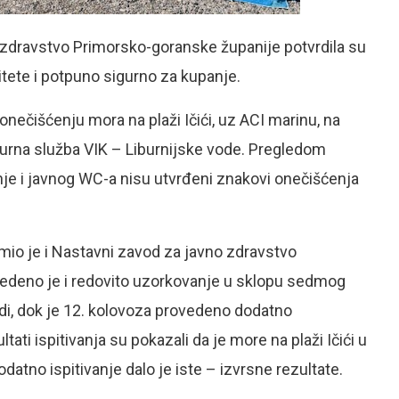
 zdravstvo Primorsko-goranske županije potvrdila su
litete i potpuno sigurno za kupanje.
čišćenju mora na plaži Ičići, uz ACI marinu, na
urna služba VIK – Liburnijske vode. Pregledom
nje i javnog WC-a nisu utvrđeni znakovi onečišćenja
io je i Nastavni zavod za javno zdravstvo
vedeno je i redovito uzorkovanje u sklopu sedmog
odi, dok je 12. kolovoza provedeno dodatno
ti ispitivanja su pokazali da je more na plaži Ičići u
datno ispitivanje dalo je iste – izvrsne rezultate.