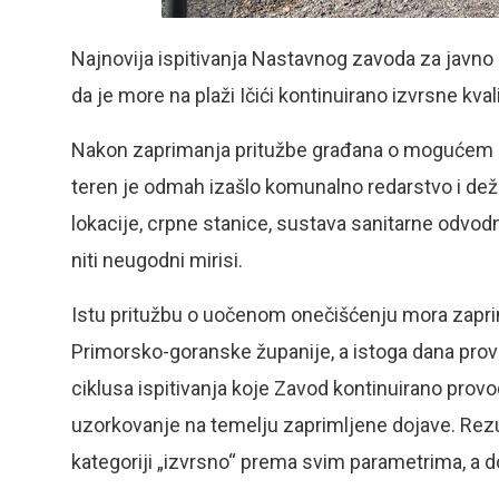
Najnovija ispitivanja Nastavnog zavoda za javno
da je more na plaži Ičići kontinuirano izvrsne kva
Nakon zaprimanja pritužbe građana o mogućem one
teren je odmah izašlo komunalno redarstvo i dež
lokacije, crpne stanice, sustava sanitarne odvod
niti neugodni mirisi.
Istu pritužbu o uočenom onečišćenju mora zaprim
Primorsko-goranske županije, a istoga dana pro
ciklusa ispitivanja koje Zavod kontinuirano prov
uzorkovanje na temelju zaprimljene dojave. Rezulta
kategoriji „izvrsno“ prema svim parametrima, a do