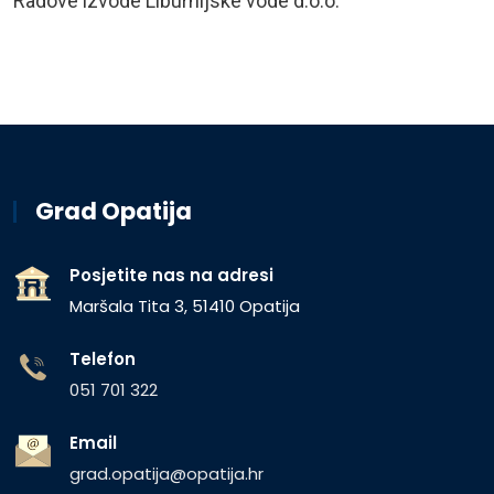
Radove izvode Liburnijske vode d.o.o.
Grad Opatija
Posjetite nas na adresi
Maršala Tita 3, 51410 Opatija
Telefon
051 701 322
Email
grad.opatija@opatija.hr