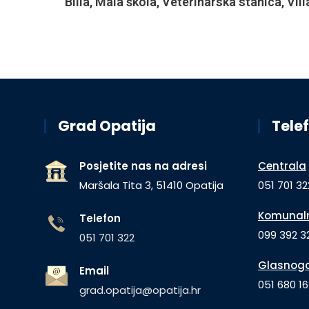
Billa, Mala škola, Veterinarska stanica, Vil
Grad Opatija
Telef
Posjetite nas na adresi
Centrala
Maršala Tita 3, 51410 Opatija
051 701 32
Komunaln
Telefon
099 392 32
051 701 322
Glasnogo
Email
051 680 1
grad.opatija@opatija.hr