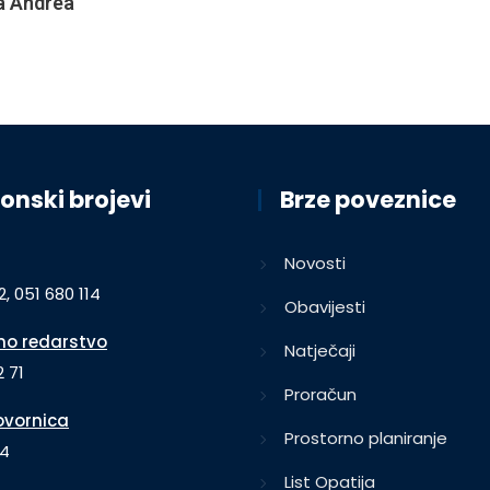
la Andrea
onski brojevi
Brze poveznice
Novosti
2, 051 680 114
Obavijesti
o redarstvo
Natječaji
 71
Proračun
vornica
Prostorno planiranje
64
List Opatija