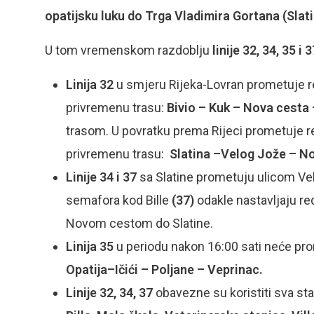
opatijsku luku do Trga Vladimira Gortana (Slati
U tom vremenskom razdoblju
linije 32, 34, 35 i 
Linija 32
u smjeru Rijeka-Lovran prometuje re
privremenu trasu:
Bivio
–
Kuk
–
Nova cesta
trasom. U povratku prema Rijeci prometuje r
privremenu trasu:
Slatina
–
Velog Jože
–
No
Linije 34 i 37
sa Slatine prometuju ulicom V
semafora kod Bille
(37)
odakle nastavljaju r
Novom cestom do Slatine.
Linija 35
u periodu nakon 16:00 sati neće pro
Opatija
–
Ičići
–
Poljane – Veprinac.
Linije 32, 34, 37
obavezne su koristiti sva staj