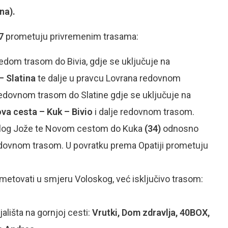
na).
37
prometuju privremenim trasama:
dom trasom do Bivia, gdje se uključuje na
–
Slatina
te dalje u pravcu Lovrana redovnom
edovnom trasom do Slatine gdje se uključuje na
va cesta
–
Kuk
–
Bivio
i dalje redovnom trasom.
elog Jože te Novom cestom do Kuka
(34)
odnosno
edovnom trasom. U povratku prema Opatiji prometuju
metovati u smjeru Voloskog, već isključivo trasom:
ališta na gornjoj cesti:
Vrutki, Dom zdravlja, 40BOX,