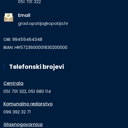
051 701 322
Email
grad.opatija@opatija.hr
OIB: 99455464348
IBAN: HR5723600001830200000
Telefonski brojevi
Centrala
051 701 322, 051 680 114
Komunalno redarstvo
099 392 32 71
Glasnogovornica