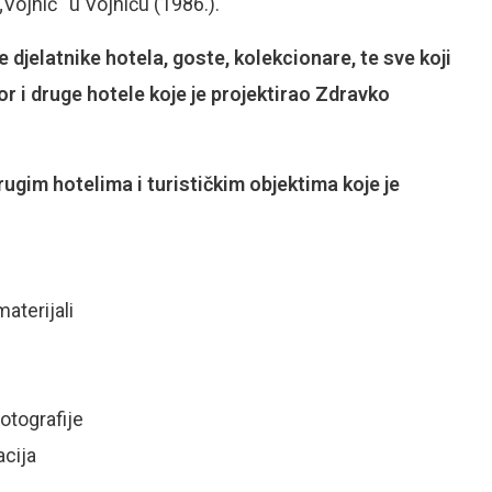
„Vojnić“ u Vojniću (1986.).
djelatnike hotela, goste, kolekcionare, te sve koji
 i druge hotele koje je projektirao Zdravko
ugim hotelima i turističkim objektima koje je
materijali
otografije
acija