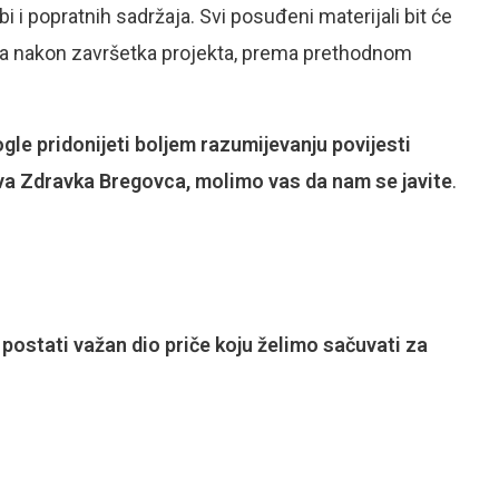
i i popratnih sadržaja. Svi posuđeni materijali bit će
cima nakon završetka projekta, prema prethodnom
ogle pridonijeti boljem razumijevanju povijesti
va Zdravka Bregovca, molimo vas da nam se javite
.
ostati važan dio priče koju želimo sačuvati za