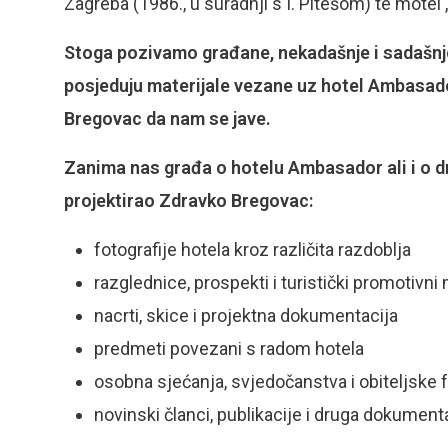
Zagreba (1986., u suradnji s I. Pitešom) te motel 
Stoga pozivamo građane, nekadašnje i sadašnje 
posjeduju materijale vezane uz hotel Ambasador
Bregovac da nam se jave.
Zanima nas građa o hotelu Ambasador ali i o dr
projektirao Zdravko Bregovac:
fotografije hotela kroz različita razdoblja
razglednice, prospekti i turistički promotivni 
nacrti, skice i projektna dokumentacija
predmeti povezani s radom hotela
osobna sjećanja, svjedočanstva i obiteljske f
novinski članci, publikacije i druga dokument