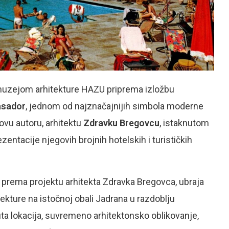
muzejom arhitekture HAZU priprema izložbu
sador
, jednom od najznačajnijih simbola moderne
govu autoru, arhitektu
Zdravku Bregovcu
, istaknutom
entacije njegovih brojnih hotelskih i turističkih
 prema projektu arhitekta Zdravka Bregovca, ubraja
ekture na istočnoj obali Jadrana u razdoblju
a lokacija, suvremeno arhitektonsko oblikovanje,