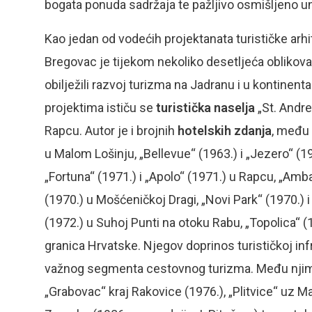
bogata ponuda sadržaja te pažljivo osmišljeno u
Kao jedan od vodećih projektanata turističke arhi
Bregovac je tijekom nekoliko desetljeća oblikovao 
obilježili razvoj turizma na Jadranu i u kontine
projektima ističu se
turistička naselja
„St. Andrea
Rapcu. Autor je i brojnih
hotelskih zdanja
, među 
u Malom Lošinju, „Bellevue“ (1963.) i „Jezero“ (19
„Fortuna“ (1971.) i „Apolo“ (1971.) u Rapcu, „Ambas
(1970.) u Mošćeničkoj Dragi, „Novi Park“ (1970.) i 
(1972.) u Suhoj Punti na otoku Rabu, „Topolica“ (1
granica Hrvatske. Njegov doprinos turističkoj infra
važnog segmenta cestovnog turizma. Među njima s
„Grabovac“ kraj Rakovice (1976.), „Plitvice“ uz M