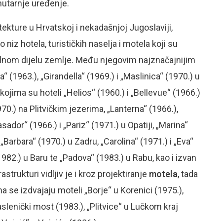
nutarnje uređenje.
tekture u Hrvatskoj i nekadašnjoj Jugoslaviji,
niz hotela, turističkih naselja i motela koji su
ntalnom dijelu zemlje. Među njegovim najznačajnijim
“ (1963.), „Girandella“ (1969.) i „Maslinica“ (1970.) u
kojima su hoteli „Helios“ (1960.) i „Bellevue“ (1966.)
70.) na Plitvičkim jezerima, „Lanterna“ (1966.),
ador“ (1966.) i „Pariz“ (1971.) u Opatiji, „Marina“
„Barbara“ (1970.) u Zadru, „Carolina“ (1971.) i „Eva“
982.) u Baru te „Padova“ (1983.) u Rabu, kao i izvan
strukturi vidljiv je i kroz projektiranje
motela
, tada
e izdvajaju moteli „Borje“ u Korenici (1975.),
aslenički most (1983.), „Plitvice“ u Lučkom kraj