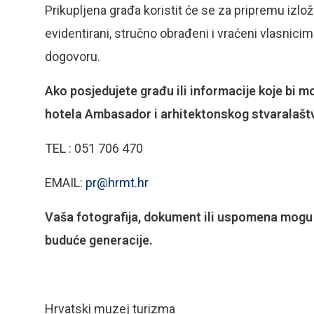
Prikupljena građa koristit će se za pripremu izložb
evidentirani, stručno obrađeni i vraćeni vlasni
dogovoru.
Ako posjedujete građu ili informacije koje bi m
hotela Ambasador i arhitektonskog stvaralašt
TEL : 051 706 470
EMAIL:
pr@hrmt.hr
Vaša fotografija, dokument ili uspomena mogu p
buduće generacije.
Hrvatski muzej turizma