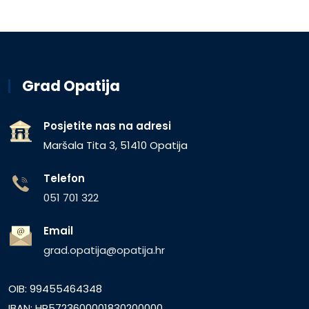
Grad Opatija
Posjetite nas na adresi
Maršala Tita 3, 51410 Opatija
Telefon
051 701 322
Email
grad.opatija@opatija.hr
OIB: 99455464348
IBAN: HR5723600001830200000