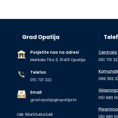
Grad Opatija
Telef
Posjetite nas na adresi
Centrala
Maršala Tita 3, 51410 Opatija
051 701 32
Komunaln
Telefon
099 392 32
051 701 322
Glasnogo
Email
051 680 1
grad.opatija@opatija.hr
Pisarnica
OIB: 99455464348
051 680 10