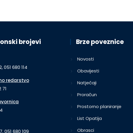
onski brojevi
Brze poveznice
Novosti
2, 051 680 114
Obavijesti
o redarstvo
Natječaji
 71
Proračun
vornica
Prostorno planiranje
64
List Opatija
Obrasci
7, 051 680 109