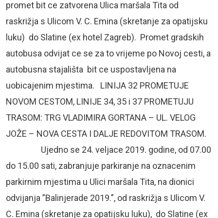
promet bit ce zatvorena Ulica maršala Tita od
raskrižja s Ulicom V. C. Emina (skretanje za opatijsku
luku) do Slatine (ex hotel Zagreb). Promet gradskih
autobusa odvijat ce se za to vrijeme po Novoj cesti, a
autobusna stajališta bit ce uspostavljena na
uobicajenim mjestima. LINIJA 32 PROMETUJE
NOVOM CESTOM, LINIJE 34, 35 i 37 PROMETUJU
TRASOM: TRG VLADIMIRA GORTANA – UL. VELOG
JOŽE – NOVA CESTA I DALJE REDOVITOM TRASOM.
Ujedno se 24. veljace 2019. godine, od 07.00
do 15.00 sati, zabranjuje parkiranje na oznacenim
parkirnim mjestima u Ulici maršala Tita, na dionici
odvijanja ”Balinjerade 2019.”, od raskrižja s Ulicom V.
C. Emina (skretanje za opatijsku luku), do Slatine (ex