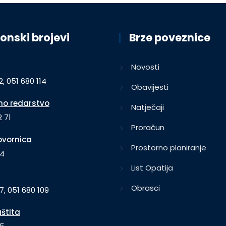
onski brojevi
Brze poveznice
Novosti
2, 051 680 114
Obavijesti
o redarstvo
Natječaji
 71
Proračun
vornica
Prostorno planiranje
64
List Opatija
Obrasci
7, 051 680 109
aštita