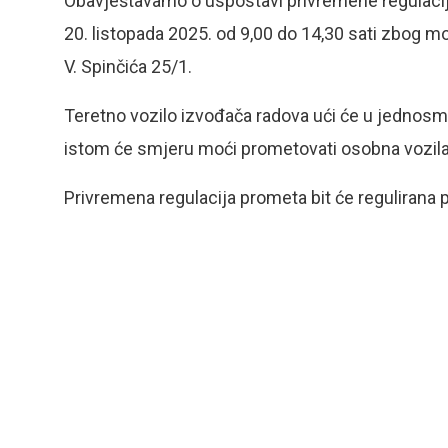
Obavještavamo o uspostavi privremene regulacije
20. listopada 2025. od 9,00 do 14,30 sati zbog m
V. Spinčića 25/1.
Teretno vozilo izvođača radova ući će u jednosm
istom će smjeru moći prometovati osobna vozila 
Privremena regulacija prometa bit će reguliran