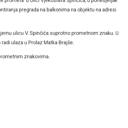
 prometa u Ulici Vjekoslava Spinčića, u ponedjeljak
ontiranja pregrada na balkonima na objektu na adresi
jernu ulicu V. Spinčića suprotno prometnom znaku. U
radi ulaza u Prolaz Matka Brajše.
a prometnim znakovima.