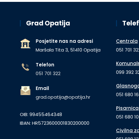
Grad Opatija
Telef
Posjetite nas na adresi
Centrala
Maršala Tita 3, 51410 Opatija
051 701 32
Komunaln
Telefon
099 392 32
051 701 322
Glasnogo
Email
051 680 1
grad.opatija@opatija.hr
Pisarnica
OIB: 99455464348
051 680 10
IBAN: HR5723600001830200000
Civilna z