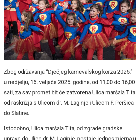
Zbog održavanja “Dječjeg karnevalskog korza 2025.”
u nedjelju, 16. veljače 2025. godine, od 11,00 do 16,00
sati, za sav promet bit će zatvorena Ulica maršala Tita
od raskrižja s Ulicom dr. M. Laginje i Ulicom F. Peršica
do Slatine.
Istodobno, Ulica maršala Tita, od zgrade gradske
uprave do Ulice dr. M. Laginje, postaje jednosmjerna u