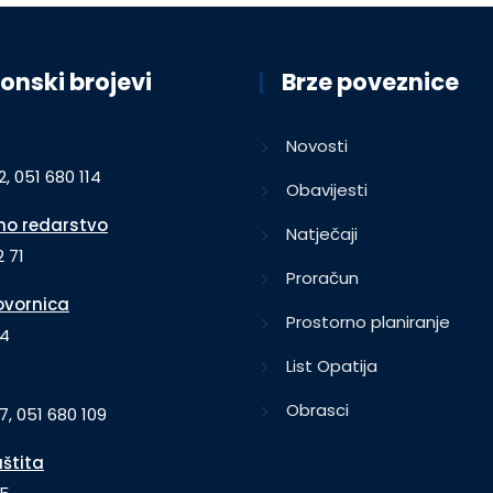
onski brojevi
Brze poveznice
Novosti
2, 051 680 114
Obavijesti
o redarstvo
Natječaji
 71
Proračun
vornica
Prostorno planiranje
64
List Opatija
Obrasci
7, 051 680 109
aštita