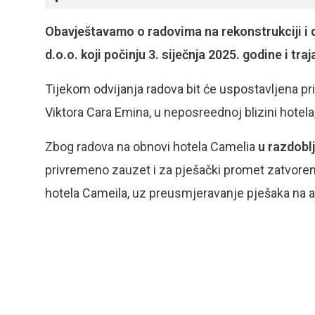
Obavještavamo o radovima na rekonstrukciji i d
d.o.o. koji počinju 3. siječnja 2025. godine i tra
Tijekom odvijanja radova bit će uspostavljena pr
Viktora Cara Emina, u neposreednoj blizini hotela
Zbog radova na obnovi hotela Camelia
u razdoblj
privremeno zauzet i za pješački promet zatvoren d
hotela Cameila, uz preusmjeravanje pješaka na al