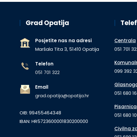
Grad Opatija
Telef
Posjetite nas na adresi
Centrala
Maršala Tita 3, 51410 Opatija
051 701 32
Komunaln
Telefon
099 392 32
051 701 322
Glasnogo
Email
051 680 1
grad.opatija@opatija.hr
Pisarnica
OIB: 99455464348
051 680 10
IBAN: HR5723600001830200000
Civilna z