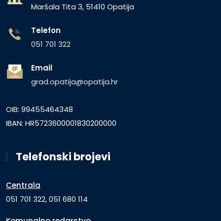
Maršala Tita 3, 51410 Opatija
Telefon
051 701 322
Email
grad.opatija@opatija.hr
OIB: 99455464348
IBAN: HR5723600001830200000
Telefonski brojevi
Centrala
051 701 322, 051 680 114
Komunalno redarstvo