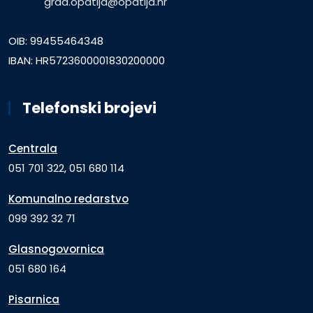
grad.opatija@opatija.hr
OIB: 99455464348
IBAN: HR5723600001830200000
Telefonski brojevi
Centrala
051 701 322, 051 680 114
Komunalno redarstvo
099 392 32 71
Glasnogovornica
051 680 164
Pisarnica