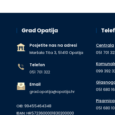
Grad Opatija
Telef
Posjetite nas na adresi
Centrala
Maršala Tita 3, 51410 Opatija
051 701 32
Komunaln
Telefon
099 392 32
051 701 322
Glasnogo
Email
051 680 1
grad.opatija@opatija.hr
Pisarnica
OIB: 99455464348
051 680 10
IBAN: HR5723600001830200000