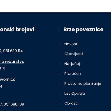
onski brojevi
Brze poveznice
Novosti
2, 051 680 114
Obavijesti
o redarstvo
Natječaji
 71
Proračun
vornica
Prostorno planiranje
64
List Opatija
Obrasci
7, 051 680 109