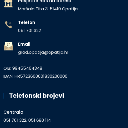
Posjetite nas na adresi
Maršala Tita 3, 51410 Opatija
Telefon
051 701 322
Email
grad.opatija@opatija.hr
OIB: 99455464348
IBAN: HR5723600001830200000
Telefonski brojevi
Centrala
051 701 322, 051 680 114