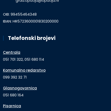
grad.opatija@opatija.hr
OIB: 99455464348
IBAN: HR5723600001830200000
Telefonski brojevi
Centrala
051 701 322, 051 680 114
Komunalno redarstvo
099 392 32 71
Glasnogovornica
051 680 164
Pisarnica