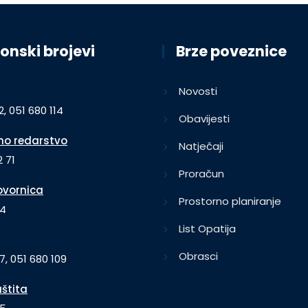
onski brojevi
Brze poveznice
Novosti
2, 051 680 114
Obavijesti
o redarstvo
Natječaji
 71
Proračun
vornica
Prostorno planiranje
64
List Opatija
Obrasci
7, 051 680 109
aštita