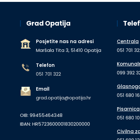
Grad Opatija
Telef
Posjetite nas na adresi
Centrala
Maršala Tita 3, 51410 Opatija
051 701 32
Komunaln
Telefon
099 392 32
051 701 322
Glasnogo
Email
051 680 1
grad.opatija@opatija.hr
Pisarnica
OIB: 99455464348
051 680 10
IBAN: HR5723600001830200000
Civilna z