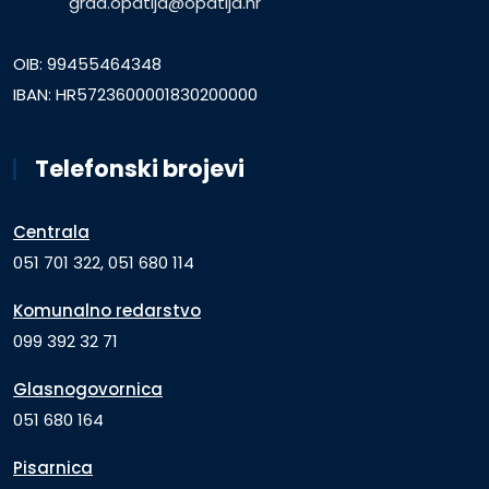
grad.opatija@opatija.hr
OIB: 99455464348
IBAN: HR5723600001830200000
Telefonski brojevi
Centrala
051 701 322, 051 680 114
Komunalno redarstvo
099 392 32 71
Glasnogovornica
051 680 164
Pisarnica