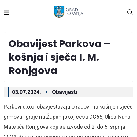
Obavijest Parkova –
košnja i sječa I. M.
Ronjgova
03.07.2024.
Obavijesti
Parkovi d.o.o. obavještavaju o radovima košnje i sječe
grmova i graje na Županijskoj cesti DC66, Ulica Ivana
Matetića Ronjgova koji se izvode od 2. do 5. srpnja
2024. Radovi se, ovisno o gustoći prometa, izvode u