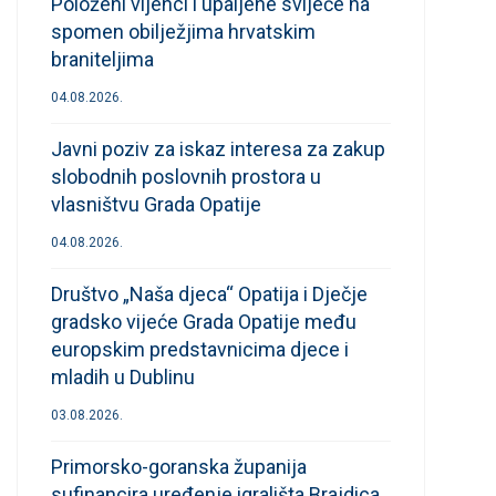
Položeni vijenci i upaljene svijeće na
spomen obilježjima hrvatskim
braniteljima
04.08.2026.
Javni poziv za iskaz interesa za zakup
slobodnih poslovnih prostora u
vlasništvu Grada Opatije
04.08.2026.
Društvo „Naša djeca“ Opatija i Dječje
gradsko vijeće Grada Opatije među
europskim predstavnicima djece i
mladih u Dublinu
03.08.2026.
Primorsko-goranska županija
sufinancira uređenje igrališta Brajdica