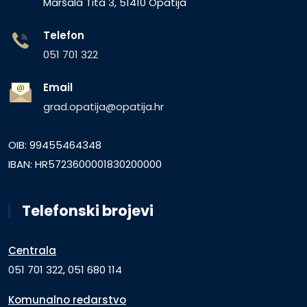
Maršala Tita 3, 51410 Opatija
Telefon
051 701 322
Email
grad.opatija@opatija.hr
OIB: 99455464348
IBAN: HR5723600001830200000
Telefonski brojevi
Centrala
051 701 322, 051 680 114
Komunalno redarstvo