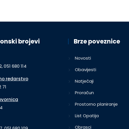
onski brojevi
Brze poveznice
Novosti
2, 051 680 114
Obavijesti
o redarstvo
Natječaji
 71
Proračun
vornica
Prostorno planiranje
64
List Opatija
Obrasci
7, 051 680 109