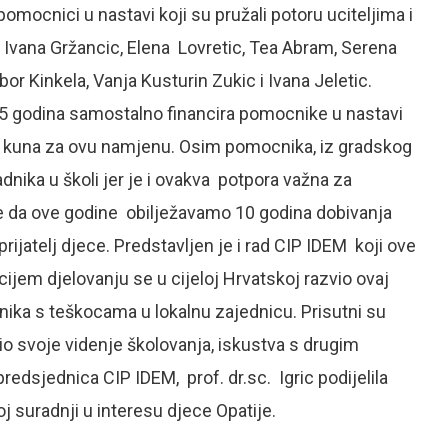
omocnici u nastavi koji su pružali potoru uciteljima i
, Ivana Gržancic, Elena Lovretic, Tea Abram, Serena
bor Kinkela, Vanja Kusturin Zukic i Ivana Jeletic.
 5 godina samostalno financira pomocnike u nastavi
0 kuna za ovu namjenu. Osim pomocnika, iz gradskog
dnika u školi jer je i ovakva potpora važna za
e da ove godine obilježavamo 10 godina dobivanja
ijatelj djece. Predstavljen je i rad CIP IDEM koji ove
cijem djelovanju se u cijeloj Hrvatskoj razvio ovaj
nika s teškocama u lokalnu zajednicu. Prisutni su
io svoje videnje školovanja, iskustva s drugim
edsjednica CIP IDEM, prof. dr.sc. Igric podijelila
j suradnji u interesu djece Opatije.