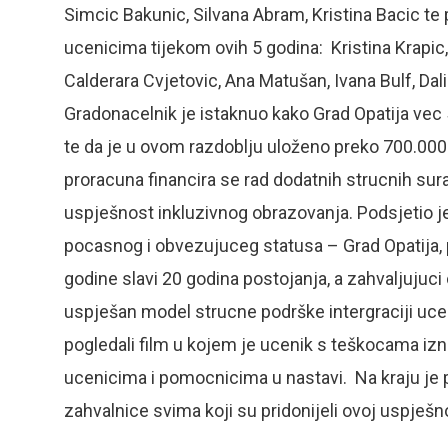
Simcic Bakunic, Silvana Abram, Kristina Bacic te p
ucenicima tijekom ovih 5 godina: Kristina Krapic
Calderara Cvjetovic, Ana Matušan, Ivana Bulf, Dali
Gradonacelnik je istaknuo kako Grad Opatija vec
te da je u ovom razdoblju uloženo preko 700.00
proracuna financira se rad dodatnih strucnih sura
uspješnost inkluzivnog obrazovanja. Podsjetio j
pocasnog i obvezujuceg statusa – Grad Opatija, pr
godine slavi 20 godina postojanja, a zahvaljujuci 
uspješan model strucne podrške intergraciji uce
pogledali film u kojem je ucenik s teškocama izn
ucenicima i pomocnicima u nastavi. Na kraju je pr
zahvalnice svima koji su pridonijeli ovoj uspješno