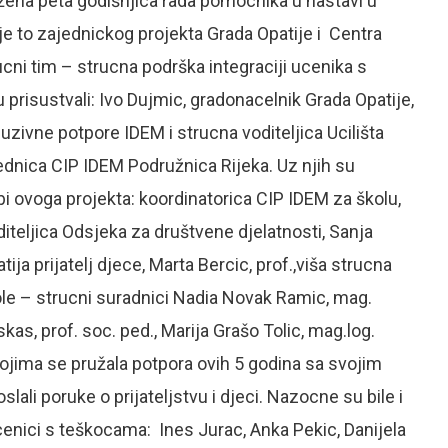
ježena peta godišnjica rada pomocnika u nastavi u
 je to zajednickog projekta Grada Opatije i Centra
cni tim – strucna podrška integraciji ucenika s
prisustvali: Ivo Dujmic, gradonacelnik Grada Opatije,
kluzivne potpore IDEM i strucna voditeljica Ucilišta
dsjednica CIP IDEM Podružnica Rijeka. Uz njih su
edbi ovoga projekta: koordinatorica CIP IDEM za školu,
diteljica Odsjeka za društvene djelatnosti, Sanja
ija prijatelj djece, Marta Bercic, prof.,viša strucna
ole – strucni suradnici Nadia Novak Ramic, mag.
kas, prof. soc. ped., Marija Grašo Tolic, mag.log.
 kojima se pružala potpora ovih 5 godina sa svojim
lali poruke o prijateljstvu i djeci. Nazocne su bile i
ucenici s teškocama: Ines Jurac, Anka Pekic, Danijela