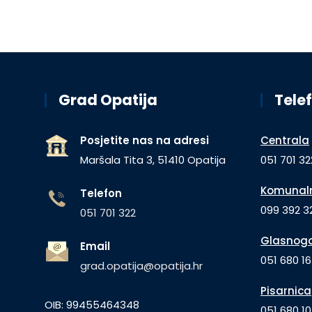
Grad Opatija
Telef
Posjetite nas na adresi
Centrala
Maršala Tita 3, 51410 Opatija
051 701 32
Komunaln
Telefon
099 392 32
051 701 322
Glasnogo
Email
051 680 1
grad.opatija@opatija.hr
Pisarnica
OIB: 99455464348
051 680 10