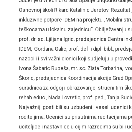
Jucer je u vijecnici Grada Opatije prigodno obil
Osnovnoj školi Rikard Katalinic Jeretov. Rezultat
inkluzivne potpore IDEM na projektu „Mobilni stru
teškocama u lokalnu zajednicu“. Obilježavanju su 
prof. dr. sc. Ljiljana Igric, predsjednica Centra in
IDEM, Gordana Galic, prof. def. i dipl. bibl., pre
nazocili i svi važni dionici koji sudjeluju u prov
Ivona Šabaric Rubeša, mr. sc. Zlata Torbarina, vo
Škoric, predsjednica Koordinacija akcije Grad Opat
suradnica za odgoj i obrazovanje; strucni tim šk
rehab.educ., Nada Lovretic, prof. ped., Tanja Sudis
Najvažniji gosti bili su uzbudeni i veseli ucenici
roditeljima. Ucenici su prisutnima recitacijama pos
uciteljice i nastavnice u cijim razredima su bili 