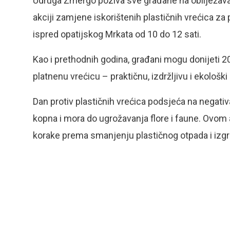
Udruga Žmergo poziva sve građane na obilježavanj
akciji zamjene iskorištenih plastičnih vrećica za 
ispred opatijskog Mrkata od 10 do 12 sati.
Kao i prethodnih godina, građani mogu donijeti 20 
platnenu vrećicu – praktičnu, izdržljivu i ekološk
Dan protiv plastičnih vrećica podsjeća na negativ
kopna i mora do ugrožavanja flore i faune. Ov
korake prema smanjenju plastičnog otpada i izgr