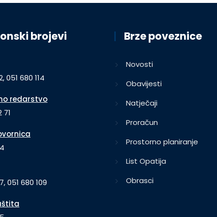
onski brojevi
Brze poveznice
Novosti
2, 051 680 114
Obavijesti
o redarstvo
Natječaji
 71
Proračun
vornica
Prostorno planiranje
64
List Opatija
Obrasci
7, 051 680 109
aštita