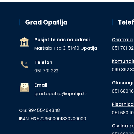
Grad Opatija
Telef
Posjetite nas na adresi
Centrala
Maršala Tita 3, 51410 Opatija
051 701 32
Komunaln
Telefon
099 392 32
051 701 322
Glasnogo
Email
051 680 1
grad.opatija@opatija.hr
Pisarnica
OIB: 99455464348
051 680 10
IBAN: HR5723600001830200000
Civilna z