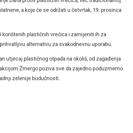
e Dana protiv plastičnih vrećica, već tradicionalnoj
platnene, a koje će se održati u četvrtak, 19. prosinca
korištenih plastičnih vrećica i zamijeniti ih za
i prihvatljivu alternativu za svakodnevnu uporabu.
an utjecaj plastičnog otpada na okoliš, od zagađenja
om akcijom Žmergo poziva sve da zajedno poduzmemo
adnji zelenije budućnosti.