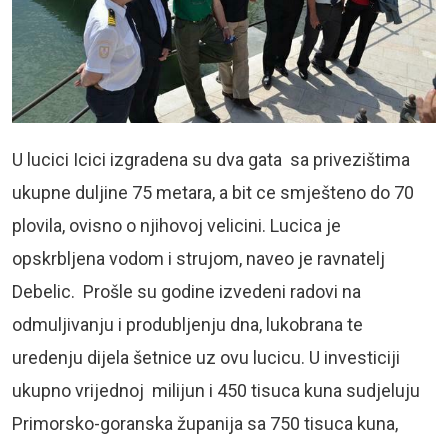
U lucici Icici izgradena su dva gata sa privezištima
ukupne duljine 75 metara, a bit ce smješteno do 70
plovila, ovisno o njihovoj velicini. Lucica je
opskrbljena vodom i strujom, naveo je ravnatelj
Debelic. Prošle su godine izvedeni radovi na
odmuljivanju i produbljenju dna, lukobrana te
uredenju dijela šetnice uz ovu lucicu. U investiciji
ukupno vrijednoj milijun i 450 tisuca kuna sudjeluju
Primorsko-goranska županija sa 750 tisuca kuna,