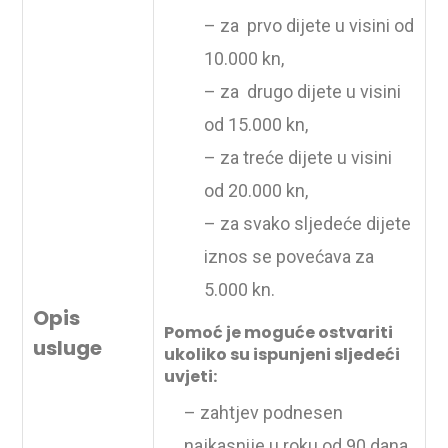
– za prvo dijete u visini od
10.000 kn,
– za drugo dijete u visini
od 15.000 kn,
– za treće dijete u visini
od 20.000 kn,
– za svako sljedeće dijete
iznos se povećava za
5.000 kn.
Opis
Pomoć je moguće ostvariti
usluge
ukoliko su ispunjeni sljedeći
uvjeti:
– zahtjev podnesen
najkasnije u roku od 90 dana