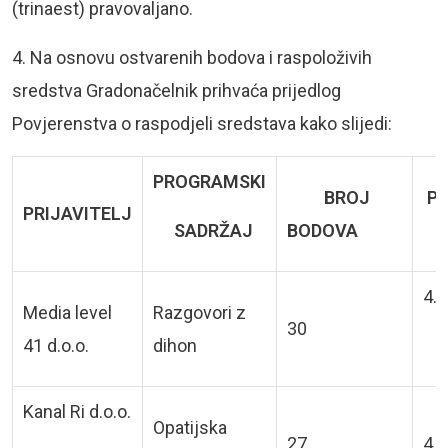
(trinaest) pravovaljano.
4. Na osnovu ostvarenih bodova i raspoloživih
sredstva Gradonačelnik prihvaća prijedlog
Povjerenstva o raspodjeli sredstava kako slijedi:
PROGRAMSKI
BROJ
PR
PRIJAVITELJ
SADRŽAJ
BODOVA
4.5
Media level
Razgovori z
30
41 d.o.o.
dihon
Kanal Ri d.o.o.
Opatijska
27
4.0