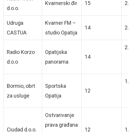
Kvarnerski đir
15
2.2
d.o.o.
Udruga
Kvarner FM –
14
2.1
CASTUA
studio Opatija
2.1
Radio Korzo
Opatijska
14
d.o.o
panorama
1.8
Bormio, obrt
Sportska
12
za usluge
Opatija
Ostvarivanje
prava građana
Ciudad d.o.o.
12
1.8