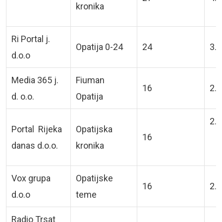
kronika
Ri Portal j.
Opatija 0-24
24
3.6
d.o.o
Media 365 j.
Fiuman
16
2.4
d. o.o.
Opatija
2.4
Portal Rijeka
Opatijska
16
danas d.o.o.
kronika
Vox grupa
Opatijske
16
2.4
d.o.o
teme
Radio Trsat