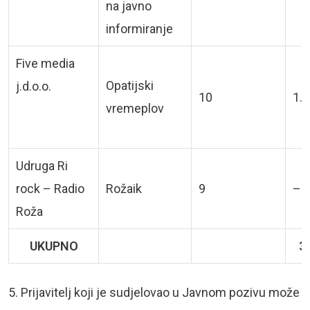
na javno
informiranje
Five media
Opatijski
j.d.o.o.
10
1.5
vremeplov
Udruga Ri
rock – Radio
Rožaik
9
–
Roža
UKUPNO
3
5. Prijavitelj koji je sudjelovao u Javnom pozivu može