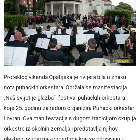
Proteklog vikenda Opatijska je rivijera bila u znaku
nota puhackih orkestara. Održala se manifestacija
„Naš svijet je glazba“ festival puhackih orkestara
koje 25. godinu za redom organizira Puhacki orkestar
Lovran. Ova manifestacija s dugom tradicijom okuplja
orkestre iz okolnih zemalja i predstavlja njihov
glazbeni izricaj na koncertima koji se održavaju u