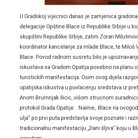
U Gradskoj vijecnici danas je zamjenica gradonac
delegacije Opštine Blace iz Republike Srbije u ko
skupštini Republike Srbije, zatim Zoran Milutinov
koordinator kancelarije za mlade Blace, te Miloš
Blace. Povod radnom susretu bilo je upoznavanje
iskustava sa Gradom Opatija posebno na planu o
turistickih manifestacija. Osim ovog dijela razgov
opatijska iskustva u povlacenju sredstava iz pre
Anom Brumnjak Ilicic, višom strucnom suradnic
protokol Grada Opatije. Naime, Blace na ovogodi
ulja“ po prvi puta predstavlja svoje poznate i raz
tradicionalnu manifestaciju „Dani šljiva“ koju u 