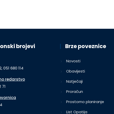
onski brojevi
Brze poveznice
Novosti
2, 051 680 114
Obavijesti
o redarstvo
Natječaji
 71
Proračun
vornica
Prostorno planiranje
64
List Opatija