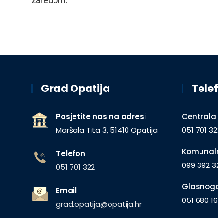
zaredom.
Grad Opatija
Telef
Posjetite nas na adresi
Centrala
Maršala Tita 3, 51410 Opatija
051 701 32
Komunaln
Telefon
099 392 32
051 701 322
Glasnogo
Email
051 680 1
grad.opatija@opatija.hr