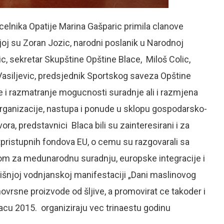
elnika Opatije Marina Gašparic primila clanove
joj su Zoran Jozic, narodni poslanik u Narodnoj
ic, sekretar Skupštine Opštine Blace, Miloš Colic,
 Vasiljevic, predsjednik Sportskog saveza Opštine
 i razmatranje mogucnosti suradnje ali i razmjena
rganizacije, nastupa i ponude u sklopu gospodarsko-
ora, predstavnici Blaca bili su zainteresirani i za
tpristupnih fondova EU, o cemu su razgovarali sa
om za medunarodnu suradnju, europske integracije i
šnjoj vodnjanskoj manifestaciji „Dani maslinovog
novrsne proizvode od šljive, a promovirat ce takoder i
Blacu 2015. organiziraju vec trinaestu godinu