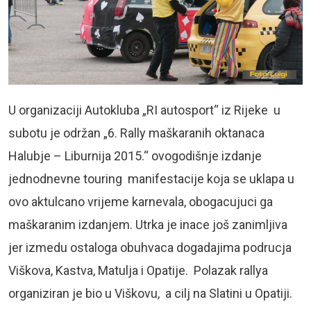
U organizaciji Autokluba „RI autosport“ iz Rijeke u
subotu je održan „6. Rally maškaranih oktanaca
Halubje – Liburnija 2015.“ ovogodišnje izdanje
jednodnevne touring manifestacije koja se uklapa u
ovo aktulcano vrijeme karnevala, obogacujuci ga
maškaranim izdanjem. Utrka je inace još zanimljiva
jer izmedu ostaloga obuhvaca dogadajima podrucja
Viškova, Kastva, Matulja i Opatije. Polazak rallya
organiziran je bio u Viškovu, a cilj na Slatini u Opatiji.