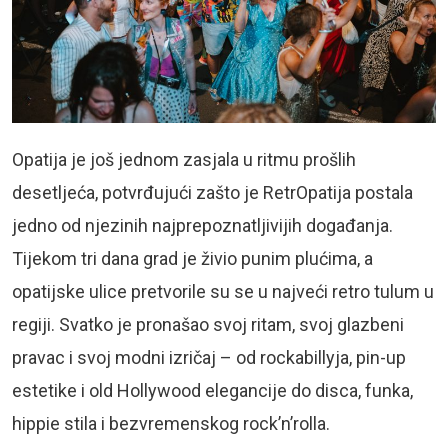
Opatija je još jednom zasjala u ritmu prošlih
desetljeća, potvrđujući zašto je RetrOpatija postala
jedno od njezinih najprepoznatljivijih događanja.
Tijekom tri dana grad je živio punim plućima, a
opatijske ulice pretvorile su se u najveći retro tulum u
regiji. Svatko je pronašao svoj ritam, svoj glazbeni
pravac i svoj modni izričaj – od rockabillyja, pin-up
estetike i old Hollywood elegancije do disca, funka,
hippie stila i bezvremenskog rock’n’rolla.