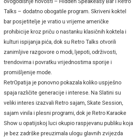
ovogodišnje novosti – Hidden Speakeasy Bar i Retro
Talks – dodatno obogatile program. Skriveni koktel
bar posjetitelje je vratio u vrijeme američke
prohibicije kroz priču o nastanku klasičnih koktela i
kulturi ispijanja pića, dok su Retro Talks otvorili
zanimljive razgovore o modi, ljepoti, održivosti,
trendovima i povratku vrijednostima sporije i
promišljenije mode.
RetrOpatija je ponovno pokazala koliko uspješno
spaja različite generacije i interese. Na Slatini su
veliki interes izazvali Retro sajam, Skate Session,
sajam vinila i plesni programi, dok je Retro Karaoke
Show u opatijskoj luci okupio raspjevanu publiku koja
je bez zadrške preuzimala ulogu glavnih zvijezda