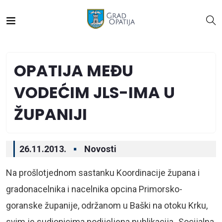
OPATIJA MEĐU
VODEĆIM JLS-IMA U
ŽUPANIJI
26.11.2013.
Novosti
Na prošlotjednom sastanku Koordinacije župana i
gradonacelnika i nacelnika opcina Primorsko-
goranske županije, održanom u Baški na otoku Krku,
svim je sudionicima podijeljena publikacija „Socijalna