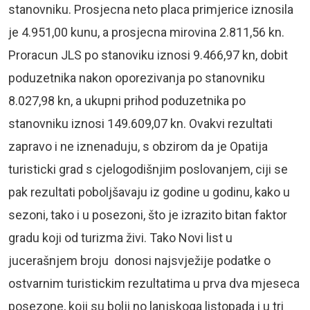
stanovniku. Prosjecna neto placa primjerice iznosila
je 4.951,00 kunu, a prosjecna mirovina 2.811,56 kn.
Proracun JLS po stanoviku iznosi 9.466,97 kn, dobit
poduzetnika nakon oporezivanja po stanovniku
8.027,98 kn, a ukupni prihod poduzetnika po
stanovniku iznosi 149.609,07 kn. Ovakvi rezultati
zapravo i ne iznenaduju, s obzirom da je Opatija
turisticki grad s cjelogodišnjim poslovanjem, ciji se
pak rezultati poboljšavaju iz godine u godinu, kako u
sezoni, tako i u posezoni, što je izrazito bitan faktor
gradu koji od turizma živi. Tako Novi list u
jucerašnjem broju donosi najsvježije podatke o
ostvarnim turistickim rezultatima u prva dva mjeseca
posezone, koji su bolji no lanjskoga listopada i u tri