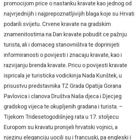
promocijom price o nastanku kravate kao jednog od
najvrjednijih i najprepoznatljivijih blaga koje su Hrvati
podarili svijetu. Crvene kravate na gradskim
znamenitostima na Dan kravate pobudit ce pažnju
turista, ali i domaceg stanovništva te doprinijeti
informiranosti o povijesti i znacaju kravate, kao i
razvijanju brenda kravate. Pricu o povijesti kravate
ispricala je turisticka vodickinja Nada Kunštek, u
prisustvu predstavnika TZ Grada Opatija Gorana
Pavlovica i clanova Društva Naša djeca i Djecjeg
gradskog vijeca te okupljenih gradana i turista. –
Tijekom Tridesetogodišnjeg rata u 17. stoljecu
Europom su kravatu pronijeli hrvatski vojnici, a
njezinu eleganciju uocili su i francuski, pa engleski i